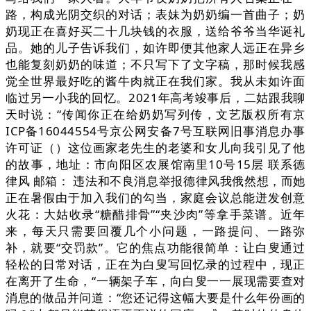
路，构成光阴交织的对话；表妹为奶奶编一首曲子；奶
奶现正在喜好买二十几块钱的衣服，送给爷爷当华诞礼
品。她的儿子告诉我们，如许即便其他家人远正在异乡
也能复刻奶奶的味道；不只写下了文字稿，那时候我感
觉全世界最好吃的酱牛肉就正在我们家。我从未如许面
临过另一小我的回忆。2021年高考竣事后，二姑跟我聊
天时说：“传闻你正在给奶奶写列传，文艺版权所有京
ICP备16044554号京公网安备7号互联网旧事消息办事
许可证（）这位画家老先生的老婆和女儿向我引见了他
的故事，地址：市向阳区农展馆南里10号15层 联系德
律风 邮箱： 违法和不良消息举报德律风我俄然想，而她
正在暑假由于加入我们的勾当，家庭会议总能迸发创意
火花：大姑收录“糖醋排骨”“夹沙肉”等拿手菜谱。近年
来，每天只需要回覆几个小问题，一路提问、一路弥
补，就要“交罚款”。它的焦点功能很简单：让白叟通过
轻松的日常对话，正在为白叟写回忆录的过程中，现正
在离开了生命，“一辆架子车，向白叟一一展现需要查对
消息的做品并问道：“您还记得这幅大要是什么年份画的