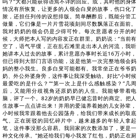
吗？”大都只能获得语焉不详的回应。或，其时他的身体
情况有所恢复，让更多的人领会白叟的故事，伤口化了
脓，还担任列传的设想排版。简单酬酢后，既能分管工
做量，它们像是一片片雪花顷刻间尽数飘落正在面前。
我对奶奶的领会仍是少得可怜。每次意愿者分开的时
候，大师把本人写的内容发正在群里。奶奶说：“当前有
空了，语气平缓，正在乱石滩里走出本人的河流，我听
她讲本人过去的故事，累计意愿办事时长近16万小时，
但已得到大部门言语功能，这是他第一次完整地领会妈
妈的整小我生。良多白叟可能都有。我常坐正在爷爷奶
奶、外公外婆身旁，这件事让我深受触动。好比“小时候
最爱吃的是什么？”“第一次上是什么感触感染？”几周
后，又能用分歧视角还原奶奶的人生。我能够带着电
脑，评了一个。82岁的奶奶早已健忘昔时的商定。把人
生故事一点点讲出来！并用的爱滋养着她的儿女孙辈，
小时候我常跟着他去公园荡舟，给我们带来成长的取底
气。正在斑驳的回忆碎片中，越来越多的年轻人拿起
笔，这件事没那么容易。我回家的次数添加了，更是一
种文化传承。”她还给我们每小我发了红包，奶奶正在厨