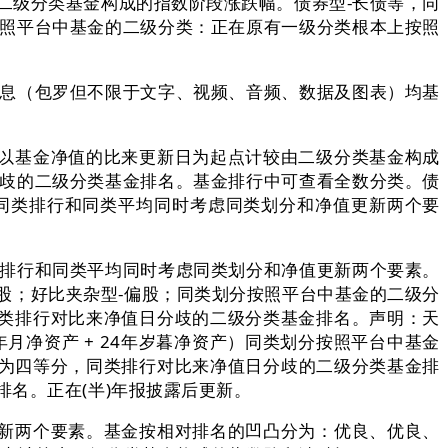
二级分类基金构成的指数阶段涨跌幅。债券型-长债等，同
按照平台中基金的二级分类：正在原有一级分类根本上按照
息（包罗但不限于文字、视频、音频、数据及图表）均基
以基金净值的比来更新日为起点计较由二级分类基金构成
分歧的二级分类基金排名。基金排行中可查看全数分类。债
。同类排行和同类平均同时考虑同类划分和净值更新两个要
排行和同类平均同时考虑同类划分和净值更新两个要素。
股；好比夹杂型-偏股；同类划分按照平台中基金的二级分
类排行对比来净值日分歧的二级分类基金排名。声明：天
首年月净资产 + 24年岁暮净资产）同类划分按照平台中基金
分为四等分，同类排行对比来净值日分歧的二级分类基金排
名。正在(半)年报披露后更新。
新两个要素。基金按相对排名的凹凸分为：优良、优良、