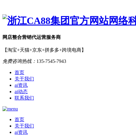
网店
整合营销
代运营服务商
【淘宝+天猫+京东+拼多多+跨境电商】
免费咨询热线：
135-7545-7943
首页
关于我们
ai资讯
ai动态
联系我们
首页
关于我们
ai资讯