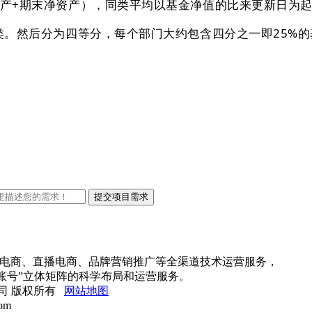
初净资产+期末净资产），同类平均以基金净值的比来更新日
分类。然后分为四等分，每个部门大约包含四分之一即25%的
上电商、直播电商、品牌营销推广等全渠道技术运营服务，
账号”立体矩阵的科学布局和运营服务。
有限公司 版权所有
网站地图
om