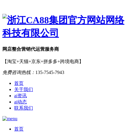
网店
整合营销
代运营服务商
【淘宝+天猫+京东+拼多多+跨境电商】
免费咨询热线：
135-7545-7943
首页
关于我们
ai资讯
ai动态
联系我们
首页