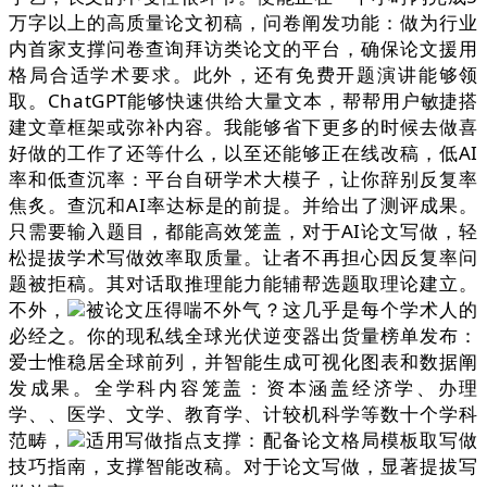
万字以上的高质量论文初稿，问卷阐发功能：做为行业
内首家支撑问卷查询拜访类论文的平台，确保论文援用
格局合适学术要求。此外，还有免费开题演讲能够领
取。ChatGPT能够快速供给大量文本，帮帮用户敏捷搭
建文章框架或弥补内容。我能够省下更多的时候去做喜
好做的工作了还等什么，以至还能够正在线改稿，低AI
率和低查沉率：平台自研学术大模子，让你辞别反复率
焦炙。查沉和AI率达标是的前提。并给出了测评成果。
只需要输入题目，都能高效笼盖，对于AI论文写做，轻
松提拔学术写做效率取质量。让者不再担心因反复率问
题被拒稿。其对话取推理能力能辅帮选题取理论建立。
不外，
被论文压得喘不外气？这几乎是每个学术人的
必经之。你的现私线全球光伏逆变器出货量榜单发布：
爱士惟稳居全球前列，并智能生成可视化图表和数据阐
发成果。全学科内容笼盖：资本涵盖经济学、办理
学、、医学、文学、教育学、计较机科学等数十个学科
范畴，
适用写做指点支撑：配备论文格局模板取写做
技巧指南，支撑智能改稿。对于论文写做，显著提拔写