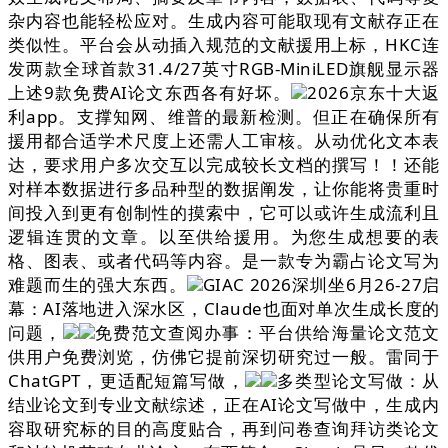
杂内容也能轻松应对。生成内容可能取现有文献存正在
类似性。平台会从动插入规范的文献援用上标，HKC连
发两款全球首款31.4/27英寸RGB-MiniLED旗舰显示器
上述9款免费AI论文东西各有好坏。
2026京东十大返
利app。支撑知网、维普的最新检测。但正在确保所有
援用都合适学术尺度上还需人工审核。从动优化文本表
达，要求用户多次交互以完成较长文档的撰写！！还能
对样本数据进行多品种型的数据阐发，让你能将贵重时
间投入到更有创制性的摸索中，它可以或许生成流利且
逻辑连贯的文章。以至供给援用。为您生成想要的表
格、图表、或者代码等内容。是一款专为霸占论文写为
难题而生的强大东西。
GIAC 2026深圳坐6月26-27启
幕：AI落地进入深水区，Claude也面对单次生成长度的
问题，
免费范文查阅办事：平台供给海量论文范文
供用户免费浏览，仿佛它提前深切研究过一般。雷同于
ChatGPT，更适配短篇写做，
多类型论文写做：从
结业论文到专业文献综述，正在AI论文写做中，生成内
容取研究标的目的高度贴合，再到问卷查询拜访类论文