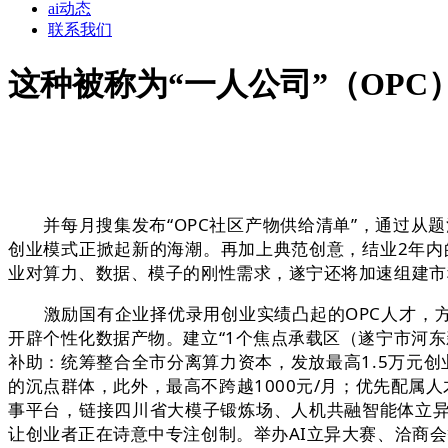
ai动态
联系我们
这种被称为“一人公司”（OP
并每月搜集发布“OPC社区产物供给清单”，通过从题沙
创业模式正掀起新的海潮。再加上典范创意，结业2年内的正在
业对算力、数据、模子的刚性需求，遂宁还将加速组建市
激励国有企业择优录用创业实绩凸起的OPC人才，方案
开辟个性化数据产物。建立“1个焦点承载区（遂宁市河东
补助：统筹整合全市分离算力资本，发放最高1.5万元
的沉点群体，此外，最高不跨越1000元/月；优先配属
事平台，链接四川省大模子锻炼场、人机共融智能体立异
让创业者正在诗意中专注创制。举办AI立异大赛、洽商