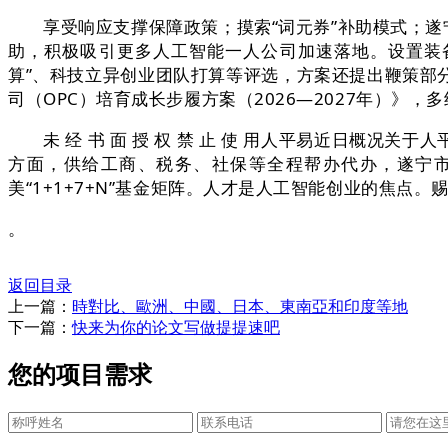
享受响应支撑保障政策；摸索“词元券”补助模式；遂宁
助，积极吸引更多人工智能一人公司加速落地。设置装
算”、科技立异创业团队打算等评选，方案还提出鞭策部
司（OPC）培育成长步履方案（2026—2027年）》
未 经 书 面 授 权 禁 止 使 用人平易近日概况
方面，供给工商、税务、社保等全程帮办代办，遂宁市
美“1+1+7+N”基金矩阵。人才是人工智能创业的焦点。
。
返回目录
上一篇：
時對比、歐洲、中國、日本、東南亞和印度等地
下一篇：
快来为你的论文写做提提速吧
您的项目需求