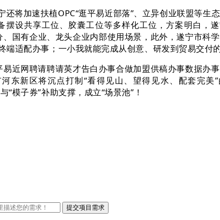
还将加速扶植OPC“逛平易近部落”、立异创业联盟等生态
备摆设共享工位、胶囊工位等多样化工位，方案明白，遂宁
分、国有企业、龙头企业内部使用场景，此外，遂宁市科
，多终端适配办事；一小我就能完成从创意、研发到贸易交付
关于人平易近网聘请聘请英才告白办事合做加盟供稿办事数据
河东新区将沉点打制“看得见山、望得见水、配套完美”
赐与“模子券”补助支撑，成立“场景池”！