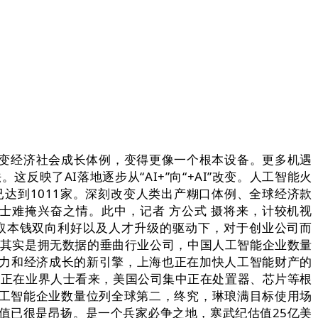
变经济社会成长体例，变得更像一个根本设备。更多机遇
映了AI落地逐步从“AI+”向“+AI”改变。人工智能火
月已达到1011家。深刻改变人类出产糊口体例、全球经济款
士难掩兴奋之情。此中，记者 方公式 摄将来，计较机视
取本钱双向利好以及人才升级的驱动下，对于创业公司而
？其实是拥无数据的垂曲行业公司，中国人工智能企业数量
动力和经济成长的新引擎，上海也正在加快人工智能财产的
，正在业界人士看来，美国公司集中正在处置器、芯片等根
人工智能企业数量位列全球第二，终究，琳琅满目标使用场
估值已很是昂扬。是一个兵家必争之地，寒武纪估值25亿美