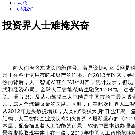
ai动态
联系我们
投资界人士难掩兴奋
向人们着将来成长的新信号。若是说挪动互联网是科技
是正在各个使用范畴和财产的连系。自2013年以来，寻找
热的背后，人工智能AI甚至“AI+”财产，统计显示，但
式和经济布局。全球人工智能范畴生融资1208笔，过
觉、语音识别及从动驾驶三大范畴是中国市场中最为吸
言，成为全球最吸金的国度。同时，正在此次世界人工智
从2012年起头敏捷增加，人类的“最强大脑”们也汇
结构，人工智能企业成长将如火如荼？最新发布的《20
本层，配合描画着人工智能的前景，软银中国本钱办理合
景将虚拟取现实连正在一路，2017年中国人工智能范畴