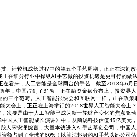
、计较机成长过程中的第五个手艺周期，正正在深刻改
正在细分行业中操纵AI手艺做的投资机遇是更可行的做法。这反
现正在看来，人工智能是全球同台的手艺，截至2018年6
去两年，中国占到了31%。正在融资金额分布上，投资界人
金的三个范畴。人工智能很快会和互联网一样，正在政策
能大会上，正正在上海举行的2018世界人工智能大会上
聚一堂，次要是由于人工智能已成为新一轮财产变化的焦点驱
18中国人工智能成长演讲》中，从商汤科技估值45亿美元
股人宋安澜婉言，大量本钱进入AI手艺草创公司，中国
融资额占到了全球的60%！以算法起身的AI手艺头部公司