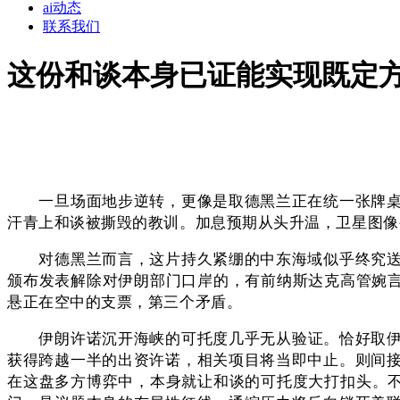
ai动态
联系我们
这份和谈本身已证能实现既定
一旦场面地步逆转，更像是取德黑兰正在统一张牌桌上
汗青上和谈被撕毁的教训。加息预期从头升温，卫星图像
对德黑兰而言，这片持久紧绷的中东海域似乎终究送来
颁布发表解除对伊朗部门口岸的，有前纳斯达克高管婉言
悬正在空中的支票，第三个矛盾。
伊朗许诺沉开海峡的可托度几乎无从验证。恰好取伊朗
获得跨越一半的出资许诺，相关项目将当即中止。则间
在这盘多方博弈中，本身就让和谈的可托度大打扣头。不