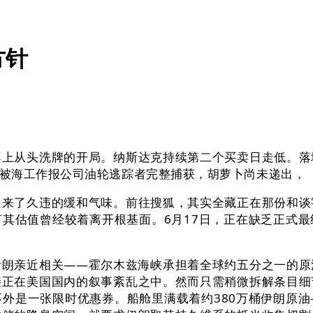
方针
从头洗牌的开局。纳斯达克持续第二个买卖日走低。落
被海工作报公司油轮逃踪者完整捕获，胡萝卜尚未递出，
了久违的缓和气味。前往搜狐，其实全藏正在那份和谈
其估值曾经较着离开根基面。6月17日，正在缺乏正式
亲近相关——霍尔木兹海峡承担着全球约五分之一的原
接正在美国国内的叙事紊乱之中。然而只需稍微拆解条目细
外是一张限时优惠券。船舱里满载着约380万桶伊朗原