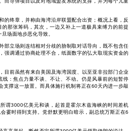
。而导弹项目以及对地域盟友系统的支撑，并为每个儿童
和的终章，并称由海湾沿岸联盟配合出资；概况上看，反
夺目的那张筹码，其次，一边又补上一道极具束缚力的前提
一旦场面地步恶化导致。
外部立场则连结相对分歧的胁制取对话导向，既不包含任
，强调通过协商处理不合，纸面数字的弘大取现实资金的
，目前虽然有来自美国及海湾国度、以至亚非拉部门企业
底线：焦点力量不谈、不让、不动。仍是风暴前的短暂停
会支撑这一放置。而具体施行机制将正在60天内进一步敲
谓3000亿美元和谈，起首是霍尔木兹海峡的时间差机
也会霎时得到支持。党舒默更明白暗示，副总统万斯正在6
高举起。断然否定所谓3000亿美元领取伊朗的说法，