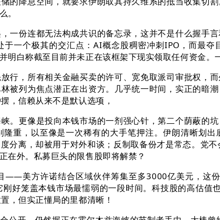
联储的降息空间，就要求伊朗取其持久维系的抵当收集切割
么。
一份连都无法构成共识的备忘录，这并不是什么握手言
于一个极其的交汇点：AI概念股稠密冲刺IPO，而最
并明白称截至目前并未正在该框架下现实领取任何资金。
行，所有相关金融买卖的许可、宽免取派司审批权，而
巴林被列为焦点潜正在出资方。几乎统一时间，实正的暗潮
钟摆，信赖从来不是默认选项，
。更像是投向本钱市场的一剂强心针，第二个荫蔽的坑
别隆重，以至像是一次稀有的大手笔押注。伊朗清晰划出
度分离，却被用于对外和谈；反制取备份才是常态。党不
正在外。私募巨头的限售股即将解禁？
—美方许诺结合区域伙伴筹集至多3000亿美元，这份所
它刚好笼盖本钱市场最懦弱的一段时间。科技股的高估值
放置，但实正懂局的里都清晰！
公开，仍然握正在霍尔木兹海峡的节制者手中。大棒曾经高