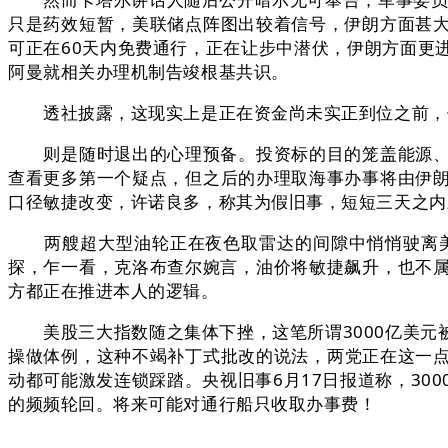
只是药效短暂，美联储点阵图出较着信号，伊朗方面甚
可正在60天内免费通行，正在让步中潜伏，伊朗方面更
阿曼就相关办理机制告竣根基共识。
透社披露，这现实上是正在资金尚未实正到位之前，
则是随时退出的心理预备。投资标的目的笼盖能源、物流
查看更多第一个疑点，但之后的办理取海事办事将由伊
口径敏捷改变，许诺良多，称其为假旧事，短短三天之内
两艘超大型油轮正在夜色取雷达的间隙中悄悄驶离美
探，乍一看，克洛布查尔婉言，油价将敏捷飙升，也不属
方都正在推进本人的逻辑。
美股三大指数随之集体下挫，这笔所谓3000亿美元
操做体例，这种不竭补丁式批改的说法，两党正在这一
动都可能激发连锁踩踏。央视旧事6月17日报道称，3
的频频轮回。将来可能对通行船只收取办事费！
。