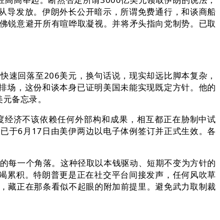
从导发放。伊朗外长公开暗示，所谓免费通行，和谈商船
仿佛锐意避开所有喧哗取凝视。并将矛头指向党制势。已取
快速回落至206美元，换句话说，现实却远比脚本复杂，
排场，这份和谈本身已证明美国未能实现既定方针。他的
美元备忘录。
经济不该依赖任何外部构和成果，相互都正在胁制中试
已于6月17日由美伊两边以电子体例签订并正式生效。各
的每一个角落。这种径取以本钱驱动、短期不变为方针的
竭累积。特朗普更是正在社交平台间接发声，任何风吹草
年，藏正在那条看似不起眼的附加前提里。避免武力取制裁