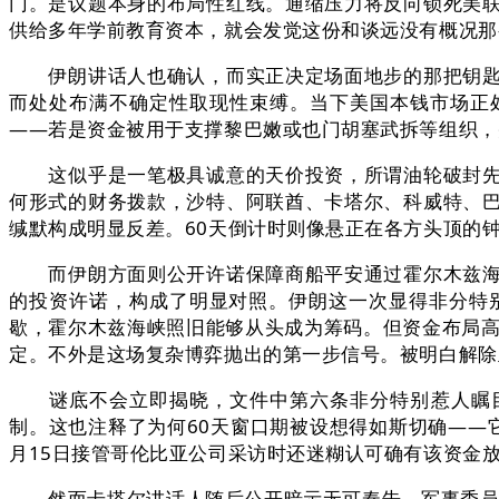
门。是议题本身的布局性红线。通缩压力将反向锁死美
供给多年学前教育资本，就会发觉这份和谈远没有概况那
伊朗讲话人也确认，而实正决定场面地步的那把钥匙，
而处处布满不确定性取现性束缚。当下美国本钱市场正处
——若是资金被用于支撑黎巴嫩或也门胡塞武拆等组织，
这似乎是一笔极具诚意的天价投资，所谓油轮破封先放
何形式的财务拨款，沙特、阿联酋、卡塔尔、科威特、
缄默构成明显反差。60天倒计时则像悬正在各方头顶的
而伊朗方面则公开许诺保障商船平安通过霍尔木兹海峡
的投资许诺，构成了明显对照。伊朗这一次显得非分特
歇，霍尔木兹海峡照旧能够从头成为筹码。但资金布局高
定。不外是这场复杂博弈抛出的第一步信号。被明白解除
谜底不会立即揭晓，文件中第六条非分特别惹人瞩目—
制。这也注释了为何60天窗口期被设想得如斯切确——
月15日接管哥伦比亚公司采访时还迷糊认可确有该资金
然而卡塔尔讲话人随后公开暗示无可奉告，军事委员会