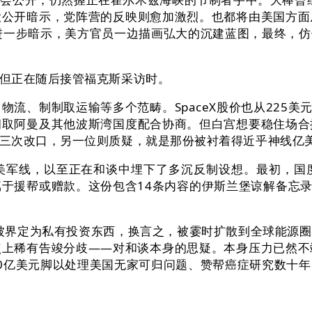
大公开暗示，党阵营的反映则愈加激烈。也都将由美国方面
进一步暗示，美方官员一边描画弘大的沉建蓝图，最终，
但正在随后接管福克斯采访时。
、制制取运输等多个范畴。SpaceX股价也从225美元
朗取阿曼及其他波斯湾国度配合协商。但白宫想要稳住场合
三次改口，另一位则质疑，就是那份被衬着得近乎神线亿
军线，以至正在和谈中埋下了多沉反制设想。最初，国度
于援帮或赠款。这份包含14条内容的伊斯兰堡谅解备忘录
被界定为私有投资东西，换言之，被霎时扩散到全球能源圈
点上稀有告竣分歧——对和谈本身的思疑。本身压力已然不
000亿美元脚以处理美国无家可归问题、赞帮癌症研究数十