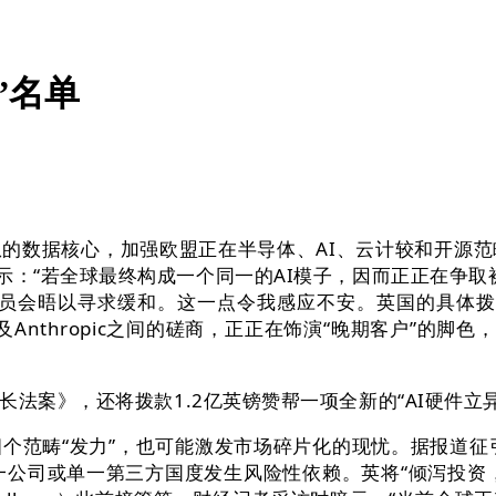
”名单
数据核心，加强欧盟正在半导体、AI、云计较和开源范畴
：“若全球最终构成一个同一的AI模子，因而正正在争取被纳
员会晤以寻求缓和。这一点令我感应不安。英国的具体拨款
两国及Anthropic之间的磋商，正正在饰演“晚期客户”的
案》，还将拨款1.2亿英镑赞帮一项全新的“AI硬件立异
范畴“发力”，也可能激发市场碎片化的现忧。据报道征引
单一第三方国度发生风险性依赖。英将“倾泻投资，”AI审计取