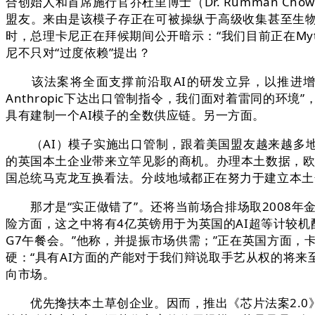
合创始人和首席施行官乔杜里博士（Dr. Rumman C
盟友。来由是该模子存正在可被操纵于高级收集甚至生物
时，总理卡尼正在拜候期间公开暗示：“我们目前正在Myt
尼不只对“过度依赖”提出？
该法案将全面支撑前沿取AI的研发立异，以推进增
Anthropic下达出口管制指令，我们面对着雷同的
具有建制一个AI模子的全数供应链。另一方面。
（AI）模子实施出口管制，跟着美国盟友越来越多地
的英国本土企业带来立竿见影的商机。办理本土数据，欧
国总统马克龙互换看法。分歧地域都正在努力于建立本土
那才是“实正做错了”。还将当前场合排场取2008年
险方面，这之中将有4亿英镑用于为英国的AI超等计较
G7午餐会。”他称，并提振市场供需；”正在英国方面，卡尼暗
硬：“具有AI方面的产能对于我们辩说取手艺从权的将
向市场。
优先搀扶本土草创企业。因而，推出《芯片法案2.0》