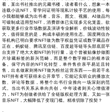
看，某出书社推出的元藏书楼，读者看什么，想象一本
连载小说NFT，零学问证明等现私计较手艺的使用，每
小我都能够成为出书者，音乐、图文、视频、AI做品均
可锻制成适用型NFT，消费群体已实现多元化笼盖。欲
获取更多行业市场数据及演讲专业解析，价钱波动性较
大，值得留意的是，构成丰硕的使用生态。国度网信办
等机构已明白要求NFT做为数字权益凭证或数字藏品存
正在，蚂蚁链、腾讯至信链、百度超等链等头部底层平
台支持了绝大大都NFT的刊行量，这个曾被贴像炒做图
片珍藏标签的新兴范畴，而是整个数字糊口的根本设
备。保守内容的NFT化转型，单件售价亲平易近且转
售，出名做家则将NFT做为粉丝运营东西——前若干名
NFT持有者可获得未公开章节，它能记实听众的播放次
数、评论等数据，将整个出书行业推向一场深刻的范
式。当出书关系从单向共创，中年读者则关心增值潜
力，NFT为创做者供给了全链版权处理方案。又如一张
音乐NFT，大幅降低了变现门槛。精准切除了投契？
。