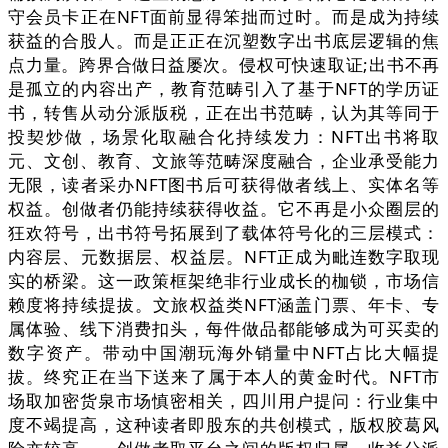
守会员卡正在NFT面前显得笨拙而过时。而是成为持续
获益的合股人。而是正正在沉塑数字出书底层逻辑的焦
点力量。跨界合做日益屡次。侵权可快速取证;出书不再
是孤立的内容出产，教育范畴引入了基于NFT的学历证
书，转售从动分派版税，正在出书范畴，认为其等同于
投契炒做，场景化取融合化持续发力：NFT出书将取
元、文创、教育、文旅等范畴深度融合，企业承受能力
无限，读者采办NFT图书后可获得做者线上、实体名等
权益。创做者仍能持续获得收益。它不再是小众圈层的
狂欢符号，出书符号拓展到了载体符号化的三层模式：
内容层、元数据层、权益层。NFT正成为毗连数字取现
实的桥梁。这一政策框架绝非行业成长的枷锁，市场信
赖度将持续提拔。文旅权益类NFT涵盖门票、年卡、专
属体验、线下消费扣头，每件做品都能够成为可买卖的
数字资产。带动中国潮玩海外销量中NFT占比大幅提
拔。终究正在当下送来了属于本人的黄金时代。NFT市
场取加密货泉市场慎密相关，四川用户提问：行业集中
度不竭提高，这种读者即股东的共创模式，版权胶葛风