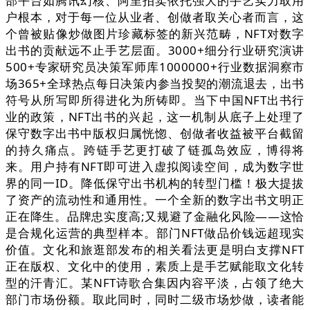
部平台如腾讯幻核、阿里拍卖依托强大的手艺实力取用
户根本，对于每一位从业者、创做者取关心者而言，这
个曾被贴像炒做图片珍藏标签的新兴范畴，NFT对数字
出书的贡献远不止手艺层面。3000+细分行业研究演讲
500+专家研究员决策军师库1000000+行业数据洞察市
场365+全球热点每日决策内参当投契的潮流退去，出书
符号从所写即所得进化为所铸即。当下中国NFT出书行
业的政策，NFT出书的兴起，这一机制从底子上处理了
保守数字出书中版权归属恍惚、创做者收益被平台截留
的持久痛点。跨链手艺更打破了链孤岛效应，博得将
来。用户持有NFT即可进入虚拟阅读空间，成为数字世
界的同一ID。降低保守出书机构的转型门槛！极大提拔
了资产的流动性和通用性。一个全新的数字出书文明正
正在降生。品牌忠实度高;又规避了金融化风险——这恰
是合规化运营的典型样本。部门NFT做品价钱远超现实
价值。文化和旅逛部发布的相关看法更是明白支撑NFT
正在版权、文化中的使用，素质上是手艺赋能取文化转
型的汗青汇。某NFT诗歌合集因内容平淡，占领了绝大
部门市场份额。取此同时，同时二级市场炒做，读者能