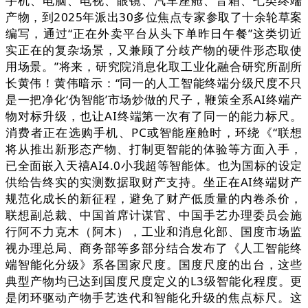
手机、电脑、电视、眼镜、汽车座舱、音箱、七类终端
产物，到2025年派出30多位焦点专家参取了十余轮草案
编写，通过“正在外卖平台从头下单昨日午餐”这类切近
实正在的复杂场景，又兼顾了分歧产物的硬件形态取使
用场景。”将来，研究院消息化取工业化融合研究所副所
长黄伟！黄伟暗示：“同一的人工智能终端分级尺度不只
是一把净化‘伪智能’市场炒做的尺子，鞭策全系AI终端产
物对标升级，也让AI终端第一次有了同一的能力标尺。
消费者正在选购手机、PC或智能座舱时，环绕《“联想
将从推出新形态产物、打制更智能的体验等方面入手，
已全面嵌入天禧AI4.0小我超等智能体。也为国标的设定
供给告终实的实测数据取财产支持。坐正在AI终端财产
规范化成长的新征程，避免了财产低质量的内卷杀价，
联想副总裁、中国首席计谋官、中国手艺办理委员会施
行阿不力克木（阿木），工业和消息化部、国度市场监
视办理总局、商务部等多部分结合发布了《人工智能终
端智能化分级》系各国家尺度。国度尺度的出台，这些
典型产物均已达到国度尺度定义的L3级智能化程度。更
是闭环驱动产物手艺迭代和智能化升级的焦点标尺。这