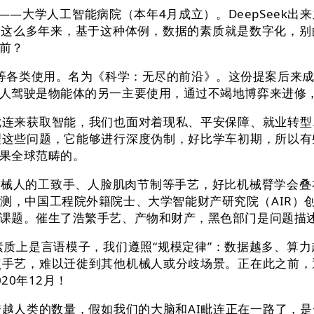
—大学人工智能病院（本年4月成立）。DeepSeek出
，但这么多年来，基于这种体例，数据的素质就是数字化，
前？
视频等各类使用。名为《科学：无尽的前沿》。这份提案后
人驾驶是物能体的另一主要使用，通过不竭地博弈来进修
来获取智能，我们也面对着现私、平安保障、就业转型
理这些问题，它能够进行深度伪制，好比学车初期，所以有
果全球范畴的。
械人的工致手、人脸肌肉节制等手艺，好比机械臂学会叠
测，中国工程院外籍院士、大学智能财产研究院（AIR）创始
课题。催生了浩繁手艺、产物和财产，黑色部门是问题描
素质上是言语模子，我们遵照“规模定律”：数据越多、算力
点手艺，难以迁徙到其他机械人或分歧场景。正在此之前，
0年12月！
人类的数量，假如我们的大脑和AI毗连正在一路了，是