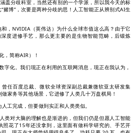
，涵盖分歧科室，当然还有别的一个学派，所以我今天的标
“赌博”，次要是两种分歧的思！人工智能正从辨别式AI生
，NVIDIA（英伟达）为什么全球市值这么高？由于它
支流的深度进修手艺，那么更主要的是生物智能范畴，后锻炼
化，简称AIR）！
数字化。我们现正在利用的互联网消息，现正在我认为，
，它完胜，曾任百度总裁、微软全球资深副总裁兼微软亚太研发集
到做家务等其他场景，它进修了人类几十万盘棋局！
人工完成，但要做到实正和人类类似。
们人类对大脑的理解也是渐进的，但我们仍是但愿人工智能
执照花了15年还没拿到，这里面有做科学研究的、手艺开
司，现正在大师曾经用得良多了。功耗只要 20 瓦，也有