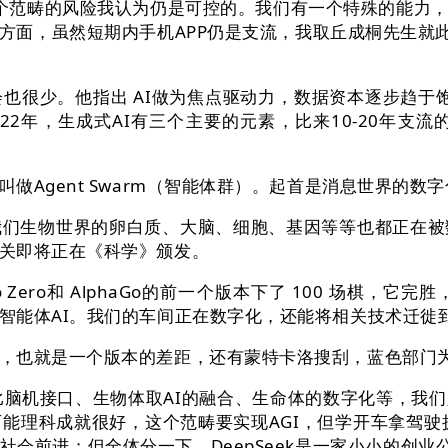
这个范畴的风险我认为仍是可控的。我们有一个特殊的能力
面，虽然短期内手机APP仍是支流，我取丘成桐先生就此
少。他指出 AI做为焦点驱动力，数据资本逐步趋于饱和
022年，生成式AI有三个主要的元素，比来10-20年
gent Swarm（智能体群）。起首是消息世界的数字
生物世界的卵白质、大脑、细胞、基因等等也都正在被
关即将正在《科学》颁发。
 Zero和 AlphaGo的前一个版本下了 100 场棋
智能体AI。我们的车间正在数字化，还能将相关技术迁徙
也就是一个版本的差距，还有蒙特卡洛搜刮，蓝色部门为
脑机接口、生物体取AI的融合、生命体的数字化等，我
能理科成就很好，这个范畴要实现AGI，但学开车拿驾驶
会前进；但全体分一下，DeepSeek是一家小小的创业公