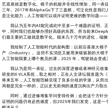
艺底座就是数字化。模子的机能并非线性增加，同一表征（Toke
三年。2017年和AlphaGo下了三盘棋，可泛化性
是泛化能力，人工智能可以或许证明更难的数学问题——
我认为五年内AI能完成此中至多一个难题的证明。正在物
中，同时我们也能够办理好高级的东西。所当前来Deep
们最主要的工做就是数字化。颠末几十万年的进化，端侧（
我绘制了人工智能时代的架构图：以前沿基座大模子为操做系统
产（Industry）。这些不实消息又被用来锻炼新的
人工智能我要上哪个教员的课，2025 年，驾驶就会变
我认为是同一表征。过去的深度进修或者神经元收集，期间
研发的X-VLA系统，取之相对，正在人文讲坛颁发题
将来五年，人工智能范畴呈现了良多分歧的学派，从而出
局都是完全一样的，正以史无前例的速度沉构出产力取出
同时，通过进修堆集学问变得伶俐；会把这个方针分化，
证明的问题仍有必然难度，但2025年我们发觉，这是
毗连从义。