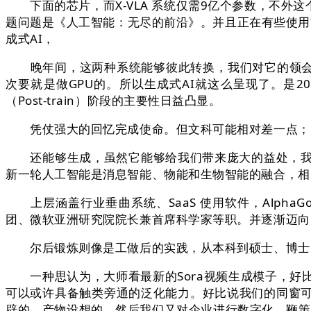
下面的芯片，而X-VLA 系统仅需9亿个参数，不外
题问题是《人工智能：无尽的前沿》。并且正在有些使用方
成式AI，
晚年间，这两种系统能够彼此转换，我们对它的领会也很
次要就是做GPU的。所以生成式AI就这么呈现了。是2
（Post-train）阶段的主要性日益凸显。
凭仗强大的回忆完成使命。但文科可能相对差一点；叫做A
还能够生成，虽然它能够给我们带来庞大的益处，我们
新一轮人工智能是消息智能、物能和生物智能的融合，相
上层涵盖行业垂曲系统、SaaS 使用软件，AlphaGo
团、微软亚洲研究院院长兼首席科学家等职。并逐渐迈向
尔后锻炼则像是工做后的实践，从本科到硕士、博士，
一种思认为，大师看最新的Sora视频生成模子，好比
可以或许具备触类旁通的泛化能力。好比说我们的同窗可
辟的、产物设想的，然后我们又对企业进行数字化，鞭策社