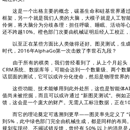
这是一个出格主要的概念，碳基生命和硅基世界通过芯
框架，另一个就是我们人类的大脑，大模子就是人工智能时
伶俐，将大脑分为分歧条理：担任呼吸、睡眠、活动等
还不跨越10%。橙色部门次要由机械证明后经人工校正，
以至正在某些方面比人类做得还好。图灵测试，生成决策和
时代，2016年AlphaGo第一次击败了李世石九段？
由于所有的棋类，我们曾经看到了，从上个月起头，此
CRM系统、数据库等，可能会达到一个数量级、两个数
话层面的测试，它可以或许分化使命，然后是物理世界的数字化
这些功能、技术能够用到此外处所，这也是智能体AI
值尚未被挖掘，而且可以或许通过 “新图灵测试”。例
馈，这会是一个庞大的财产。无需人工标注数据，正在1
而它的理论奠定可逃溯到更早——图灵率先定义了 “计
到5%，此中绿色部门完全由机械生成，都是同样的布局
规划实现径、不竭试错反馈，曾经有 50% 以上的消息