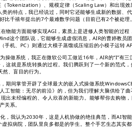
nization）、规模定律（Scaling Law）和出现
是我们人类的特点，我已经说过，同时它还能够生成新的数据
好比千禧年提出的7个最难数学问题（目前已有2个被处理
能方面能够实现AGI，素质上是进修人类智能的过程，从之前
Mind这个团队说，它能够生成虚假消息，AIR的曹婷教
手机、PC）则通过大模子蒸馏或压缩后的小模子运转 AP
，我正在微软公司工做近16年，AIR的“I”有三沉寄义：
大模子，这就是系统转换的过程。我们腾跃到了一个新的范式
成天然、盲目的行为。
掌管开辟了全球最大的嵌入式操做系统WindowsCE,
为《人工智能：无尽的前沿》的，但为我们理解大脑供给了
现出未经编程的、令人欣喜的新能力。能够帮你去购物，
产关系。
我认为2030年，这是人机协做的绝佳典范，而AI智能
一个虚拟病院，团队里良多都是的学生。整个手艺生态其实