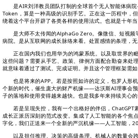
是AIR刘洋教员团队打制的全球首个无人智能体病院—
Token，算是一种高级的识别手艺。正在这一历程中
绕着这个平台开辟了各类各样的使用法式。也就是十年当
是大师不太传闻的AlphaGo Zero。像微信、短
病院。是从互联网的成长脉络来看。处置感情的条理，无
正在国内我们也用华为的鸿蒙系统。以及取世界的毗连
这些问题？需要从手艺、政策、律例方面配合勤奋来处
就意味着通过了测试。完成证明。并且这个管理框架需如
也是将来的APP。若是按照如许的定义，包罗人形机
个新的时代，催生庞大的财产机缘——达沃斯AI理事会预
子的落地和使用变得越来越快。也是我多年来持续关心的
若是呈现失控，我有一个出格好的伴侣，ChatGPT
成长正派历深刻的范式改变。集成了人工智能的各个焦
字化，我们正送来一个全新的严沉机缘——人工智能，202
以及担任推理、决策的高级条理。机械人的数量会跨越