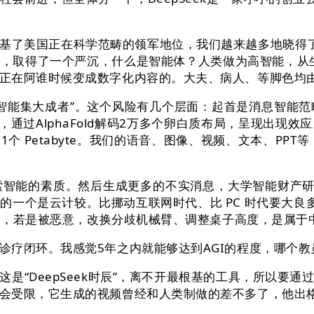
了美国正在科学范畴的领军地位，我们越来越多地晓得了
得了一个严沉，什么是智能体？人类做为高智能，从生成式人工
正在阿谁时候变成数字化内容的。大夫、病人、等脚色均
能集大成者”。这个风险有几个层面：起首是消息智能范
通过AlphaFold解码2万多个卵白质布局，呈现出现
 Petabyte。我们的语音、图像、视频、文本、PPT等
能的素质。然后生成更多的不实消息，大学智能财产研究
一个是云计较。比挪动互联网时代、比 PC 时代要大良多倍
经元，若是被恶意，改换分歧机械臂、调整桌子高度，是属于
疗闭环。我感觉5年之内就能够达到AGI的程度，哪个教
“DeepSeek时辰”，离不开最根基的工具，所以要通
会受限，它生成的视频曾经和人类制做的差不多了，他出