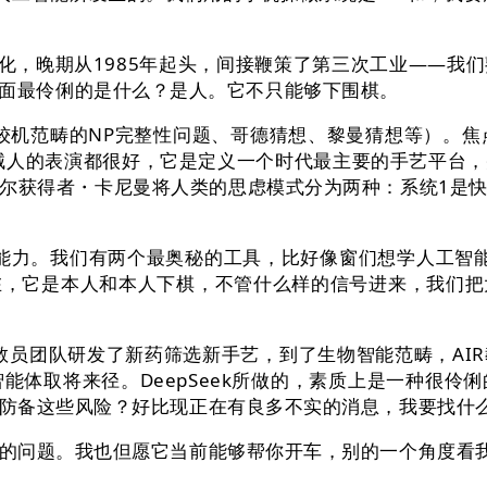
，晚期从1985年起头，间接鞭策了第三次工业——我
3月，里面最伶俐的是什么？是人。它不只能够下围棋。
计较机范畴的NP完整性问题、哥德猜想、黎曼猜想等）。焦
机械人的表演都很好，它是定义一个时代最主要的手艺平台
尔获得者・卡尼曼将人类的思虑模式分为两种：系统1是
力。我们有两个最奥秘的工具，比好像窗们想学人工智能，
在，它是本人和本人下棋，不管什么样的信号进来，我们把
艳教员团队研发了新药筛选新手艺，到了生物智能范畴，AI
能体取将来径。DeepSeek所做的，素质上是一种很
防备这些风险？好比现正在有良多不实的消息，我要找什
问题。我也但愿它当前能够帮你开车，别的一个角度看我