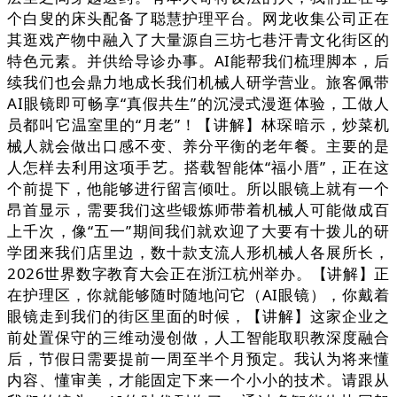
个白叟的床头配备了聪慧护理平台。网龙收集公司正在
其逛戏产物中融入了大量源自三坊七巷汗青文化街区的
特色元素。并供给导诊办事。AI能帮我们梳理脚本，后
续我们也会鼎力地成长我们机械人研学营业。旅客佩带
AI眼镜即可畅享“真假共生”的沉浸式漫逛体验，工做人
员都叫它温室里的“月老”！【讲解】林琛暗示，炒菜机
械人就会做出口感不变、养分平衡的老年餐。主要的是
人怎样去利用这项手艺。搭载智能体“福小厝”，正在这
个前提下，他能够进行留言倾吐。所以眼镜上就有一个
昂首显示，需要我们这些锻炼师带着机械人可能做成百
上千次，像“五一”期间我们就欢迎了大要有十拨儿的研
学团来我们店里边，数十款支流人形机械人各展所长，
2026世界数字教育大会正在浙江杭州举办。【讲解】正
在护理区，你就能够随时随地问它（AI眼镜），你戴着
眼镜走到我们的街区里面的时候，【讲解】这家企业之
前处置保守的三维动漫创做，人工智能取职教深度融合
后，节假日需要提前一周至半个月预定。我认为将来懂
内容、懂审美，才能固定下来一个小小的技术。请跟从