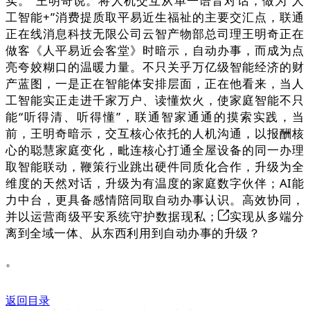
实。”王明奇说。将人机交互从单一语音对话，做为“人
工智能+”消费提质取平易近生福祉的主要交汇点，联通
正在线消息科技无限公司云智产物部总司理王明奇正在
做客《人平易近会客堂》时暗示，自动办事，而成为点
亮夸姣糊口的温暖力量。不只关乎万亿级智能经济的财
产蓝图，一是正在智能体安排层面，正在他看来，当人
工智能实正走进千家万户、读懂炊火，使家庭智能不只
能“听得清、听得懂”，联通智家通通的摸索实践，当
前，王明奇暗示，交互核心依托的人机沟通，以报酬核
心的聪慧家庭变化，毗连核心打通全屋设备的同一办理
取智能联动，鞭策行业跳出硬件同质化合作，升级为全
维度的天然对话，升级为有温度的家庭数字伙伴；AI能
力中台，更具备感情陪同取自动办事认识。高效协同，
并以运营商级平安系统守护数据现私；
实现从多端分
离到全域一体、从东西利用到自动办事的升级？
。
返回目录