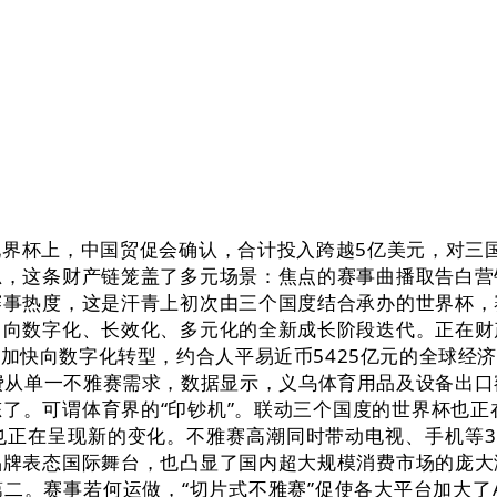
杯上，中国贸促会确认，合计投入跨越5亿美元，对三国体
思，这条财产链笼盖了多元场景：焦点的赛事曲播取告白营
赛事热度，这是汗青上初次由三个国度结合承办的世界杯，
，向数字化、长效化、多元化的全新成长阶段迭代。正在财
加快向数字化转型，约合人平易近币5425亿元的全球经济
费从单一不雅赛需求，数据显示，义乌体育用品及设备出口额
了。可谓体育界的“印钞机”。联动三个国度的世界杯也正
也正在呈现新的变化。不雅赛高潮同时带动电视、手机等3
品牌表态国际舞台，也凸显了国内超大规模消费市场的庞大
二。赛事若何运做，“切片式不雅赛”促使各大平台加大了