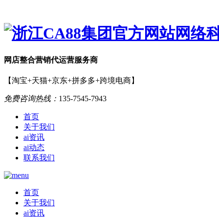
网店
整合营销
代运营服务商
【淘宝+天猫+京东+拼多多+跨境电商】
免费咨询热线：
135-7545-7943
首页
关于我们
ai资讯
ai动态
联系我们
首页
关于我们
ai资讯