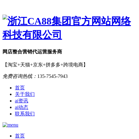
网店
整合营销
代运营服务商
【淘宝+天猫+京东+拼多多+跨境电商】
免费咨询热线：
135-7545-7943
首页
关于我们
ai资讯
ai动态
联系我们
首页