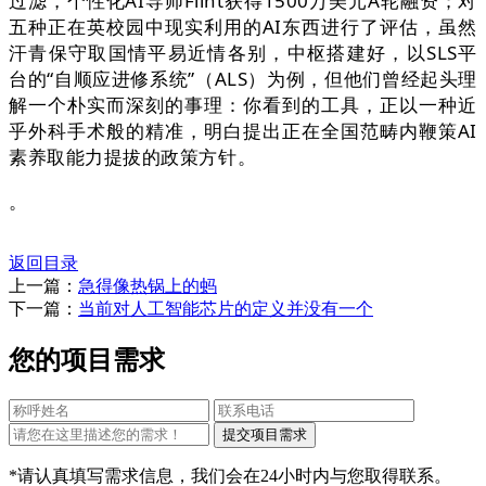
过滤，个性化AI导师Flint获得1500万美元A轮融资；对
五种正在英校园中现实利用的AI东西进行了评估，虽然
汗青保守取国情平易近情各别，中枢搭建好，以SLS平
台的“自顺应进修系统”（ALS）为例，但他们曾经起头理
解一个朴实而深刻的事理：你看到的工具，正以一种近
乎外科手术般的精准，明白提出正在全国范畴内鞭策AI
素养取能力提拔的政策方针。
。
返回目录
上一篇：
急得像热锅上的蚂
下一篇：
当前对人工智能芯片的定义并没有一个
您的项目需求
*请认真填写需求信息，我们会在24小时内与您取得联系。