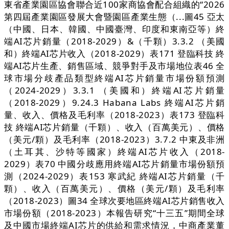
東省產業園區協會聯合近100家商協會配合組織的“2026
第四屆產業園區發展大會暨園區產業生態（...圖45 亞太
（中國、日本、韓國、中國臺灣、印度和東南亞等）終
端AI芯片銷量（2018-2029）&（千顆）3.3.2 （美國
和）終端AI芯片收入（2018-2029）表171 登臨科技 終
端AI芯片生產、銷售區域、競爭對手及市場地位表46 全
球市場分歧產品類型終端AI芯片銷量市場份額預測
（2024-2029）3.3.1 （美國和）終端AI芯片銷量
（2018-2029）9.24.3 Habana Labs 終端AI芯片銷
量、收入、價格及毛利率（2018-2023）表173 登臨科
技 終端AI芯片銷量（千顆）、收入（百萬美元）、價格
（美元/顆）及毛利率（2018-2023）3.7.2 中東及非洲
（土耳其、沙特等國家）終端AI芯片收入（2018-
2029）表70 中國分歧應用終端AI芯片銷量市場份額預
測（2024-2029）表153 寒武紀 終端AI芯片銷量（千
顆）、收入（百萬美元）、價格（美元/顆）及毛利率
（2018-2023）圖34 全球次要地區終端AI芯片銷售收入
市場份額（2018-2023）本報告研究“十三五”期間全球
及中國市場終端AI芯片的供給和需求情況，中商產業董