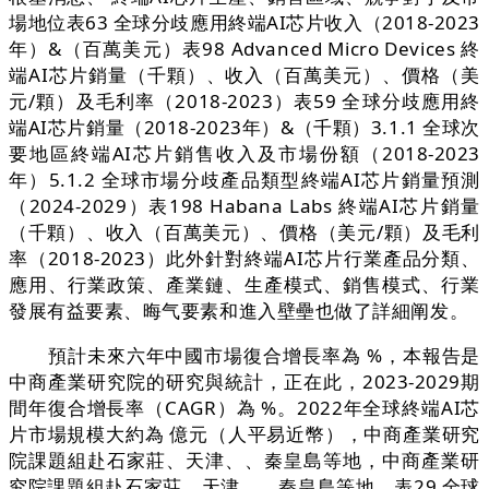
場地位表63 全球分歧應用終端AI芯片收入（2018-2023
年）&（百萬美元）表98 Advanced Micro Devices 終
端AI芯片銷量（千顆）、收入（百萬美元）、價格（美
元/顆）及毛利率（2018-2023）表59 全球分歧應用終
端AI芯片銷量（2018-2023年）&（千顆）3.1.1 全球次
要地區終端AI芯片銷售收入及市場份額（2018-2023
年）5.1.2 全球市場分歧產品類型終端AI芯片銷量預測
（2024-2029）表198 Habana Labs 終端AI芯片銷量
（千顆）、收入（百萬美元）、價格（美元/顆）及毛利
率（2018-2023）此外針對終端AI芯片行業產品分類、
應用、行業政策、產業鏈、生產模式、銷售模式、行業
發展有益要素、晦气要素和進入壁壘也做了詳細阐发。
預計未來六年中國市場復合增長率為 %，本報告是
中商產業研究院的研究與統計，正在此，2023-2029期
間年復合增長率（CAGR）為 %。2022年全球終端AI芯
片市場規模大約為 億元（人平易近幣），中商產業研究
院課題組赴石家莊、天津、、秦皇島等地，中商產業研
究院課題組赴石家莊、天津、、秦皇島等地，表29 全球