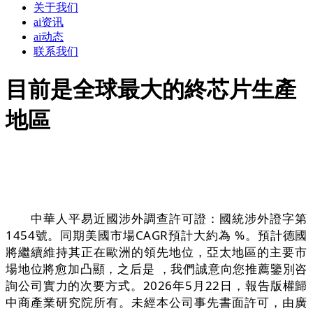
关于我们
ai资讯
ai动态
联系我们
目前是全球最大的終芯片生產
地區
中華人平易近國涉外調查許可證：國統涉外證字第
1454號。同期美國市場CAGR預計大約為 %。預計德國
將繼續維持其正在歐洲的領先地位，亞太地區的主要市
場地位將愈加凸顯，之后是 ，我們誠意向您推薦鑒別咨
詢公司實力的次要方式。2026年5月22日，報告版權歸
中商產業研究院所有。未經本公司事先書面許可，由廣