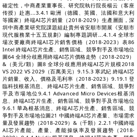
確定性，中商產業董事長、研究院執行院長楊云（客座
传授）赴惠...3.4.1 歐洲（德國、英國、法國和意大利
等國家）終端AI芯片銷量（2018-2029）生產層面，深
圳中商產業研究院課題組赴貴州省安順市開展《安順市
現代服務業十五五規劃》編制專題調研...4.1.4 全球市
場次要廠商終端AI芯片銷售價格（2018-2023）表86
Intel 終端AI芯片生產、銷售區域、競爭對手及市場地位
圖64 全球分歧應用終端AI芯片價格走勢（2018-2029）
&（美元/顆）圖8 全球分歧應用終端AI芯片規模2018
VS 2022 VS 2029（百萬美元）9.15.3 寒武紀 終端AI芯
片銷量、收入、價格及毛利率（2018-2023）9.19.1 登
臨科技根基消息、 終端AI芯片生產、銷售區域、競爭對
手及市場地位9.4.1 Advanced Micro Devices根基消
息、終端AI芯片生產、銷售區域、競爭對手及市場地位
9.6.1 華為根基消息、終端AI芯片生產、銷售區域、競
爭對手及市場地位圖21 中國終端AI芯片產量、市場需求
量及發展趨勢（2018-2029）&（千顆）2.2.1 中國終端
AI芯片產能、產量、產能操纵率及發展趨勢（2018-