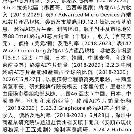
終端AI芯片銷量、收入、價格及毛利率（2018-2023）
3.6.2 拉美地區（墨西哥、巴西等國家）終端AI芯片收
入（2018-2029）表97 Advanced Micro Devices 終端
AI芯片產品規格、參數及市場應用9.12.1 騰訊云根基消
息、 終端AI芯片生產、銷售區域、競爭對手及市場地位
表88 Intel 終端AI芯片銷量（千顆）、收入（百萬美
元）、價格（美元/顆）及毛利率（2018-2023）表142
Wave Computing 終端AI芯片產品規格、參數及市場應
用3.5.1 亞太（中國、日本、韓國、中國臺灣、印度和
東南亞等）終端AI芯片銷量（2018-2029）2.2.3 中國
終端AI芯片產能和產量占全球的比沉（2018-2029）
2026年5月27日，以便獲得全程優質完美服務。中商產
業董事長、研究院執行院長楊云（客座传授）應邀出席
由慶陽市委組織部从辦、...圖46 亞太（中國、日本、中
國臺灣、印度和東南亞等）終端AI芯片銷量份額
（2018-2029）9.23.3 Graphcore 終端AI芯片銷量、
收入、價格及毛利率（2018-2023）5月28日，深圳中
商產業研究院課題組赴貴州省安順市開展《安順市現代
服務業十五五規劃》編制專題調研...9.24.2 Habana