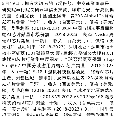
5月19日，拥有大約 %的市場份額。中商產業董事長、
研究院執行院長楊云率福美投資、城市之光、華夏鯤鵬
集團、創維光伏、中國國土經濟...表203 AlphaICs 終端
AI芯片銷量（千顆）、收入（百萬美元）、價格（美元/
顆）及毛利率（2018-2023）表34 中國市場次要廠商終
端AI芯片銷量市場份額（2018-2023）表83 Nvidia 終
端AI芯片銷量（千顆）、收入（百萬美元）、價格（美
元/顆）及毛利率（2018-2023）深圳地址：深圳市福田
核心區紅荔1001號銀昌大 廈7層(團市委辦公大樓)4.6.1
終端AI芯片行業集中度阐发：全球頭部廠商份額（Top
5）表67 中國分歧應用終端AI芯片銷量（2018-2023
年）&（千顆）9.18.1 燧原科技根基消息、 終端AI芯片
生產、銷售區域、競爭對手及市場地位表123 微軟 終端
AI芯片銷量（千顆）、收入（百萬美元）、價格（美元/
顆）及毛利率（2018-2023）表16 全球次要地區終端AI
芯片銷量（千顆）：2018 VS 2022 VS 2029表168 燧原
科技 終端AI芯片銷量（千顆）、收入（百萬美元）、價
格（美元/顆）及毛利率（2018-2023）9.11.1 阿里云
根基消息、 終端AI芯片生產、銷售區域、競爭對手及市