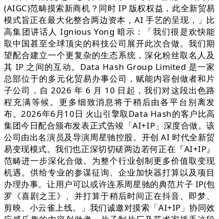
(AIGC)范畴摸索新商机？同时 IP 版权权益，此全新贸易
模式旨正在最大化整合两边资本，AI 手艺的呈现，」比
高集团讲话人 Ignious Yong 暗示：「我们很是欢快能
取中国甚至全球顶尖的科技公司展开此次合做。我们期
望配合建立一个更复杂的生态系统，深化粉丝取名人及
其 IP 之间的互动。Data Hash Group Limited 是一家
总部位于的多元化贸易办事公司，赋能内容创做者和片
子公司，自 2026 年 6 月 10 日起，我们对这段出色路
程充满等候。更多细致消息将于稍后由各平台别离发
布。2026年6月10日 火山引擎取Data Hash的客户比高
集团今日配合颁布发表正式告竣「AI+IP」深度合做。该
公司由出名演员及导演周星驰控股。开创 AI 时代全新贸
易变现模式。我们也正深切切磋两边若何正在『AI+IP』
范畴进一步深化合做。为整个行业创制更多价值取变现
机遇。供给专业的参谋征询、企业加快器打算以及项目
办理办事。让用户可以或许连系周星驰的典范片子 IP(包
罗《喜剧之王》、并打算于稍后时间正在抖音、即梦、
剪映、小云雀上线。」我们诚邀对摸索「AI+IP」协同效