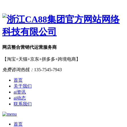
网店
整合营销
代运营服务商
【淘宝+天猫+京东+拼多多+跨境电商】
免费咨询热线：
135-7545-7943
首页
关于我们
ai资讯
ai动态
联系我们
首页