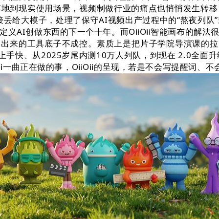
落地到现实使用场景，视频制做行业的痛点也悄悄发生转移
户间接丢给大模子，处理了保守AI视频出产过程中的“熬夜
义AI创做东西的下一个十年。而OiiOii智能画布的解
。出来的工具底子不成控。素质上是把片子学院导演课的拉片
上手快、从2025岁尾内测10万人列队，到现在 2.0全面升
ii一曲正在做的事，OiiOii的呈现，若是不会写提醒词、