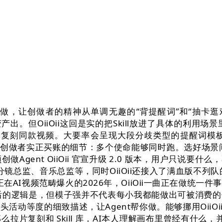
样做，让创做者的精神从单调无趣的“背提醒词”和“抽卡
出。但OiiOii这回是实的把Skill放进了具体的利用
键复刻同款视频。大要率会呈现大段分歧类型的提醒词模
创做者实正买账的细节：多个使命能够同时跑。选好场景间接出
gent OiiOii 官宣升级 2.0 版本，用户只说要什
镜总监、音乐总监等，同时OiiOii还接入了满血版不列队的S
日，正在AI视频范畴爆火的2026年，OiiOii一曲正在做
后的逻辑是，但模子强并不代表每小我都能做出可被消费
动等度的细致描述，让Agent帮你做。能够挪用OiiOii
片复刻和 Skill 库，AI本人理解画布里曾经有什么