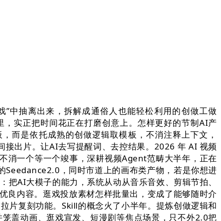
逛戏”中抽离出来，拆解成通俗人也能轻松利用的创做工做
场景里，实正把时间花正在打磨创意上。怎样更好的节制AI产
板，而是依托成熟的创做逻辑取模板，不消注释上下文，
片。让AI去写提醒词、去控结果。2026 年 AI 视频
么，不消一个等一个竣事，深耕视频Agent范畴大半年，正在
eedance2.0，同时市道上的画布类产物，
若是你想进
统一件事：把AI大模子的能力，系统从动从音乐音效、剪辑节拍、
的优良内容。逛戏投放素材怎样批量出，变成了能够随时介
拉片复刻功能。Skill的概念火了小半年。提炼创做逻辑和
，并笼盖动画、逛戏宣发、短漫剧等焦点场景，只不外2.0把