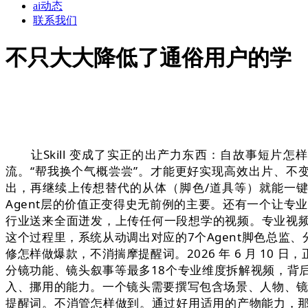
ai动态
联系我们
不只大大降低了通俗用户的学
让Skill 变成了实正的出产力东西：自故事短片怎
流。“帮我换个气概尝尝”。才能更好实现高效出片、不变产
出，再继续上传想替代的从体（脚色/道具等）就能一
Agent层的价值正变得史无前例的主要。还有一个让专业
行业送来全面迸发，上传任何一段想学的视频。专业视频创做A
这个过程里，系统从动调出对应的7个Agent脚色总监、分
修怎样做爆款，不消揣摩提醒词。2026 年 6 月 10 
分镜功能、镜头叙事等最多18个专业维度拆解视频，背
入、挪用的能力。一个镜头需要撰写包含场景、人物、镜头活
提醒词。不消管怎样做到。通过好用适用的产物能力，那么拉